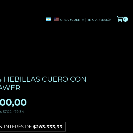
0
CREAR CUENTA
INICIAR SESIÓN
4 HEBILLAS CUERO CON
PAWER
00,00
os
$702.479,34
N INTERÉS DE
$283.333,33