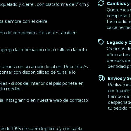
Cambios y
iquelado y cierre , con plataforma de 7 cm y
Queremos q
completar t
usa siempre con el cierre
tus medidas
calce perfec
no de confeccion artesanal ~ tambien
Legado y 
Creamos di
regá la informacion de tu talle en la nota
oficio artes
décadas de 
identidad pr
contamos con un amplio local en Recoleta Av.
ntar con disponibilidad de tu talle lo
Envíos y 
es - si sos del interior del pais ponete en
Realizamos 
 tu medida
confección 
tiempo de f
ia Instagram o en nuestra web de contacto
despachado,
tu pedido h
esde 1995 en cuero legitimo y con suela