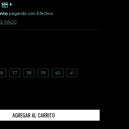
ento
pagando con Efectivo
DE PAGO
36
37
38
39
40
41